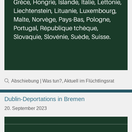
Kategorien
Abschiebung | Was tun?
,
Aktuell im Flüchtlingsrat
Dublin-Deportations in Bremen
20. September 2023