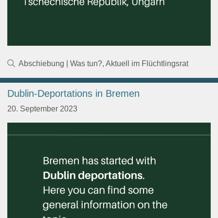
Kategorien
Abschiebung | Was tun?
,
Aktuell im Flüchtlingsrat
Dublin-Deportations in Bremen
20. September 2023