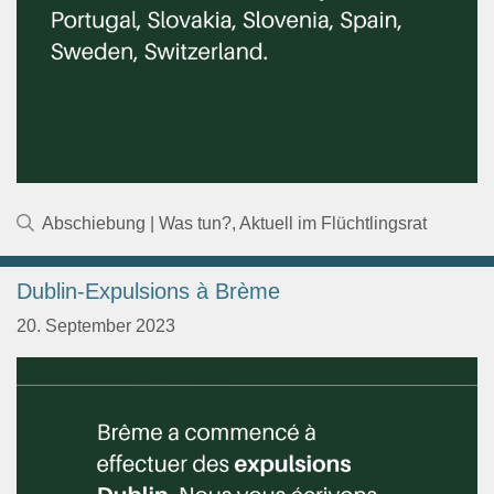
Kategorien
Abschiebung | Was tun?
,
Aktuell im Flüchtlingsrat
Dublin-Expulsions à Brème
20. September 2023