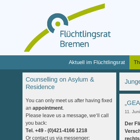
Zum
Inhalt
Zum
Aktuell im Flüchtlingsrat
Th
springen
Inhalt
springen
Counselling on Asylum &
Junge
Residence
You can only meet us after having fixed
„GEA
an
appointment
.
11. Jun
Please leave us a message, we‘ll call
you back:
Der Fl
Tel. +49 - (0)421-4166 1218
Versch
Or contact us via messenger:
rechts