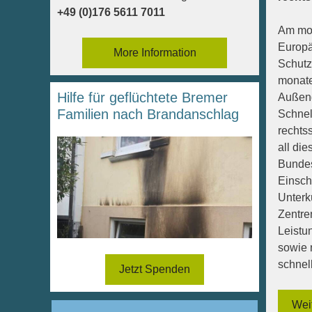
+49 (0)176 5611 7011
Am mor
Europä
More Information
Schutz
monate
Hilfe für geflüchtete Bremer
Außeng
Familien nach Brandanschlag
Schnel
rechtss
all die
Bundes
Einsch
Unterk
Zentre
Leistu
sowie 
schnel
Jetzt Spenden
Wei