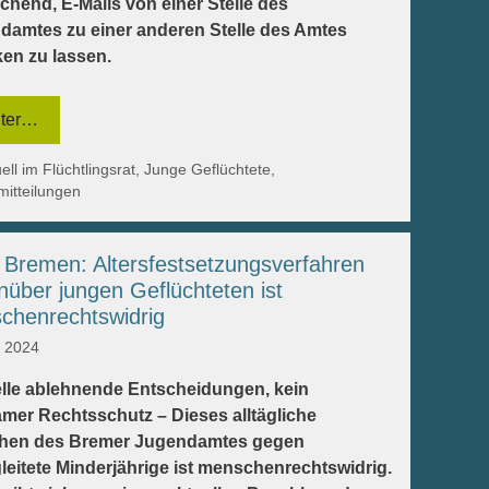
chend, E-Mails von einer Stelle des
damtes zu einer anderen Stelle des Amtes
ken zu lassen.
ter…
egorien
ell im Flüchtlingsrat
,
Junge Geflüchtete
,
mitteilungen
Bremen: Altersfestsetzungsverfahren
über jungen Geflüchteten ist
chenrechtswidrig
i 2024
lle ablehnende Entscheidungen, kein
amer Rechtsschutz – Dieses alltägliche
hen des Bremer Jugendamtes gegen
eitete Minderjährige ist menschenrechtswidrig.