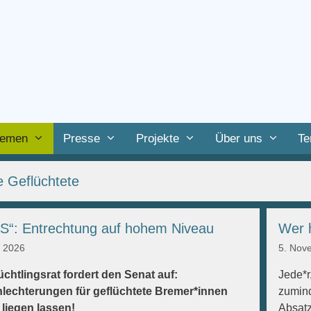
emen
Presse
Projekte
Über uns
Te
 Geflüchtete
S“: Entrechtung auf hohem Niveau
Wer 
i 2026
5. Nov
üchtlingsrat fordert den Senat auf:
Jede*r
lechterungen für geflüchtete Bremer*innen
zumind
 liegen lassen!
Absatz