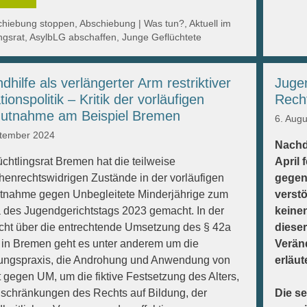
gorien
chiebung stoppen
,
Abschiebung | Was tun?
,
Aktuell im
ngsrat
,
AsylbLG abschaffen
,
Junge Geflüchtete
dhilfe als verlängerter Arm restriktiver
Jugen
tionspolitik – Kritik der vorläufigen
Rech
hutnahme am Beispiel Bremen
6. Aug
ptember 2024
Nachd
üchtlingsrat Bremen hat die teilweise
April 
enrechtswidrigen Zustände in der vorläufigen
gegen
tnahme gegen Unbegleitete Minderjährige zum
verstö
des Jugendgerichtstags 2023 gemacht. In der
keinen
cht über die entrechtende Umsetzung des § 42a
diese
in Bremen geht es unter anderem um die
Verän
lungspraxis, die Androhung und Anwendung von
erläute
 gegen UM, um die fiktive Festsetzung des Alters,
schränkungen des Rechts auf Bildung, der
Die se