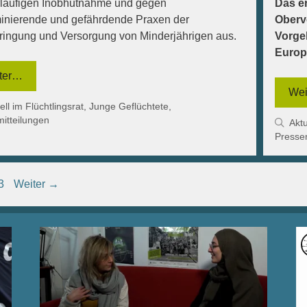
rläufigen Inobhutnahme und gegen
Das e
minierende und gefährdende Praxen der
Oberv
ringung und Versorgung von Minderjährigen aus.
Vorge
Europ
ter…
Wei
gorien
ell im Flüchtlingsrat
,
Junge Geflüchtete
,
itteilungen
Kat
Aktu
Presse
te
Seite
3
Weiter
→