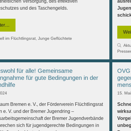
heitlichen Versorgung, des effektiven
ausrei
schutzes und des Taschengelds.
Jugen
schic
ter…
Wei
gorien
ell im Flüchtlingsrat
,
Junge Geflüchtete
Kat
Aktu
Presse
swohl für alle! Gemeinsame
OVG 
ungnahme für gute Bedingungen in der
gegen
dhilfe
mens
2024
15. Ma
aum Bremen e. V., der Förderverein Flüchtlingsrat
Schne
 e. V. und der Bremer Jugendring –
wirks
arbeitsgemeinschaft der Bremer Jugendverbände
Vorge
sprechen sich für jugendgerechte Bedingungen in
unbegl