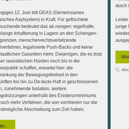
durch 
gigen 12. Juni tritt GEAS (Gemeinsames
isches Asylsystem) in Kraft. Für geflüchtete
Leider
suchende bedeutet das ab morgen: regelhafte,
junge 
lange Inhaftierung in Lagern an den Schengen-
wieder
renzen, menschenrechtsverletzende
ausgeg
lverfahren, legalisierte Push-Backs und keine
taatlichen Garantien mehr. Diejenigen, die es trotz
Wei
ser rassistischen Hürden noch bis in die
republik schaffen, erwartet hier: die
Kat
Aktu
ränkung der Bewegungsfreiheit in den
ünften bis hin zu De-facto-Haft in geschlossenen
n, zunehmende Isolation, weitere
ngskürzungen unterhalb des Existenzminimums
noch mehr Verfahren, die von vornherein nur die
lstmögliche Abschiebung zum Ziel haben.
ter…