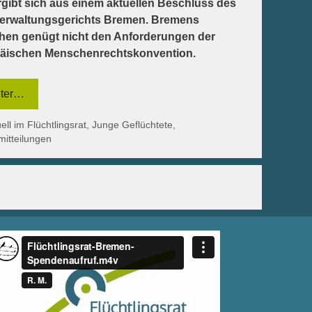
rgibt sich aus einem aktuellen Beschluss des
erwaltungsgerichts Bremen. Bremens
hen genügt nicht den Anforderungen der
äischen Menschenrechtskonvention.
ter…
egorien
ell im Flüchtlingsrat
,
Junge Geflüchtete
,
mitteilungen