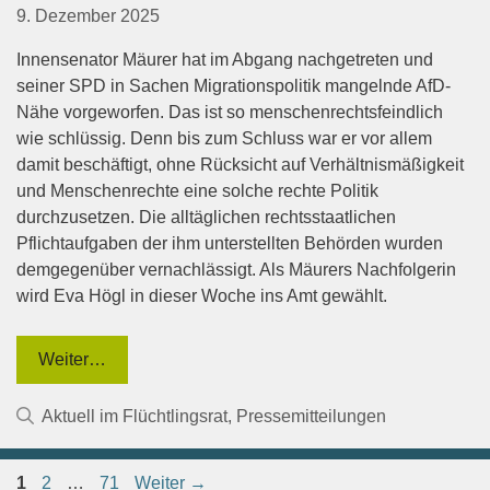
9. Dezember 2025
Innensenator Mäurer hat im Abgang nachgetreten und
seiner SPD in Sachen Migrationspolitik mangelnde AfD-
Nähe vorgeworfen. Das ist so menschenrechtsfeindlich
wie schlüssig. Denn bis zum Schluss war er vor allem
damit beschäftigt, ohne Rücksicht auf Verhältnismäßigkeit
und Menschenrechte eine solche rechte Politik
durchzusetzen. Die alltäglichen rechtsstaatlichen
Pflichtaufgaben der ihm unterstellten Behörden wurden
demgegenüber vernachlässigt. Als Mäurers Nachfolgerin
wird Eva Högl in dieser Woche ins Amt gewählt.
Weiter…
Kategorien
Aktuell im Flüchtlingsrat
,
Pressemitteilungen
Seite
Seite
Seite
1
2
…
71
Weiter
→