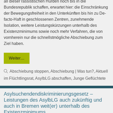
all dieser rassistischen Hürden noch bis in die
Bundesrepublik schaffen, erwartet hier: die Einschränkung
der Bewegungsfreiheit in den Unterkünften bis hin zu De-
facto-Haft in geschlossenen Zentren, zunehmende
Isolation, weitere Leistungskürzungen unterhalb des
Existenzminimums sowie noch mehr Verfahren, die von
vornherein nur die schnellstmögliche Abschiebung zum
Ziel haben.
Weiter…
Kategorien
Abschiebung stoppen
,
Abschiebung | Was tun?
,
Aktuell
im Flüchtlingsrat
,
AsylbLG abschaffen
,
Junge Geflüchtete
Asylsuchendendiskriminierungsgesetz –
Leistungen des AsylbLG auch zukünftig und
auch in Bremen weit(er) unterhalb des
Existenzminimums