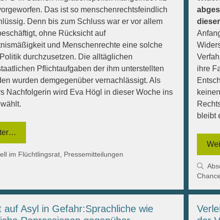
orgeworfen. Das ist so menschenrechtsfeindlich
abgesc
hlüssig. Denn bis zum Schluss war er vor allem
diese
beschäftigt, ohne Rücksicht auf
Anfan
tnismäßigkeit und Menschenrechte eine solche
Widers
Politik durchzusetzen. Die alltäglichen
Verfah
taatlichen Pflichtaufgaben der ihm unterstellten
ihre F
en wurden demgegenüber vernachlässigt. Als
Entsch
s Nachfolgerin wird Eva Högl in dieser Woche ins
keinen
wählt.
Rechts
bleibt
ter…
Wei
gorien
ell im Flüchtlingsrat
,
Pressemitteilungen
Kat
Abs
Chance
 auf Asyl in Gefahr:Sprachliche wie
Verle