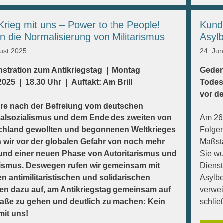
Krieg mit uns – Power to the People!
Kund
 die Normalisierung von Militarismus
Asyl
ust 2025
24. Jun
stration zum Antikriegstag | Montag
Geden
2025 | 18.30 Uhr | Auftakt: Am Brill
Todes
vor d
hre nach der Befreiung vom deutschen
nalsozialismus und dem Ende des zweiten von
Am 26.
chland gewollten und begonnenen Weltkrieges
Folgen
 wir vor der globalen Gefahr von noch mehr
Maßst
und einer neuen Phase von Autoritarismus und
Sie wu
ismus. Deswegen rufen wir gemeinsam mit
Dienst
n antimilitaristischen und solidarischen
Asylb
n dazu auf, am Antikriegstag gemeinsam auf
verwei
raße zu gehen und deutlich zu machen: Kein
schließ
mit uns!