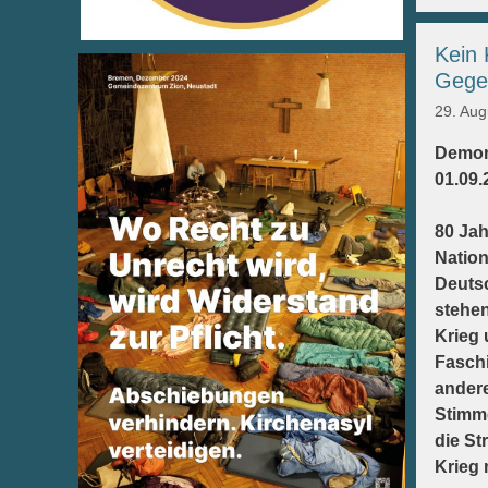
Kein 
Gegen
29. Aug
Demon
01.09.
80 Ja
Natio
Deuts
stehen
Krieg 
Fasch
andere
Stimme
die St
Krieg 