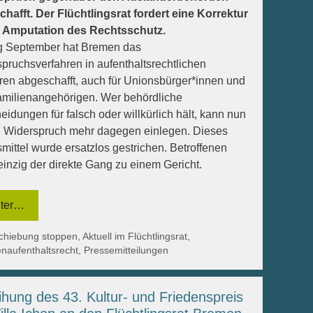
hafft. Der Flüchtlingsrat fordert eine Korrektur
r Amputation des Rechtsschutz.
g September hat Bremen das
pruchsverfahren in aufenthaltsrechtlichen
ren abgeschafft, auch für Unionsbürger*innen und
amilienangehörigen. Wer behördliche
eidungen für falsch oder willkürlich hält, kann nun
 Widerspruch mehr dagegen einlegen. Dieses
mittel wurde ersatzlos gestrichen. Betroffenen
 einzig der direkte Gang zu einem Gericht.
ter…
egorien
chiebung stoppen
,
Aktuell im Flüchtlingsrat
,
naufenthaltsrecht
,
Pressemitteilungen
ihung des 43. Kultur- und Friedenspreis