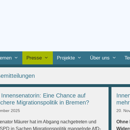
emen
Presse
Projekte
Über uns
Te
emitteilungen
Innensenatorin: Eine Chance auf
Inne
ichere Migrationspolitik in Bremen?
mehr
ember 2025
20. No
enator Mäurer hat im Abgang nachgetreten und
Ohne 
 SPD in Sachen Migrationspolitik mangelnde AfD-
Wider