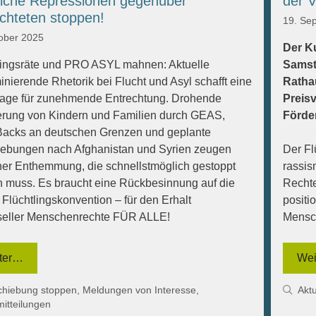
liche Repressionen gegenüber
der V
chteten stoppen!
19. Se
ober 2025
Der K
lingsräte und PRO ASYL mahnen: Aktuelle
Samst
inierende Rhetorik bei Flucht und Asyl schafft eine
Ratha
age für zunehmende Entrechtung. Drohende
Preisv
ierung von Kindern und Familien durch GEAS,
Förder
acks an deutschen Grenzen und geplante
ebungen nach Afghanistan und Syrien zeugen
Der Fl
ner Enthemmung, die schnellstmöglich gestoppt
rassis
 muss. Es braucht eine Rückbesinnung auf die
Recht
 Flüchtlingskonvention – für den Erhalt
positio
seller Menschenrechte FÜR ALLE!
Mensc
ter…
Wei
gorien
Kat
chiebung stoppen
,
Meldungen von Interesse
,
Aktu
itteilungen