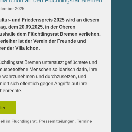
illa Ichon an den Flüchtlingsrat Bremen
ptember 2025
ultur- und Friedenspreis 2025 wird an diesem
ag, dem 20.09.2025, in der Oberen
ushalle dem Flüchtlingsrat Bremen verliehen.
erleiher ist der Verein der Freunde und
er der Villa Ichon.
üchtlingsrat Bremen unterstützt geflüchtete und
musbetroffene Menschen solidarisch darin, ihre
e wahrzunehmen und durchzusetzen, und
niert sich öffentlich gegen Angriffe auf ihre
henrechte.
ter…
egorien
ell im Flüchtlingsrat
,
Pressemitteilungen
,
Termine