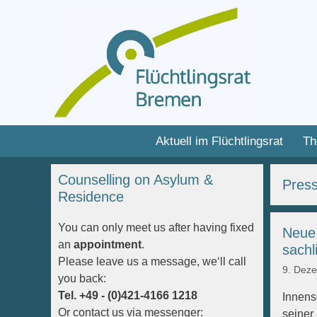
Zum
Inhalt
Zum
Aktuell im Flüchtlingsrat
Th
springen
Inhalt
springen
Counselling on Asylum &
Press
Residence
You can only meet us after having fixed
Neue 
an
appointment
.
sachl
Please leave us a message, we‘ll call
9. Dez
you back:
Tel. +49 - (0)421-4166 1218
Innens
Or contact us via messenger:
seiner