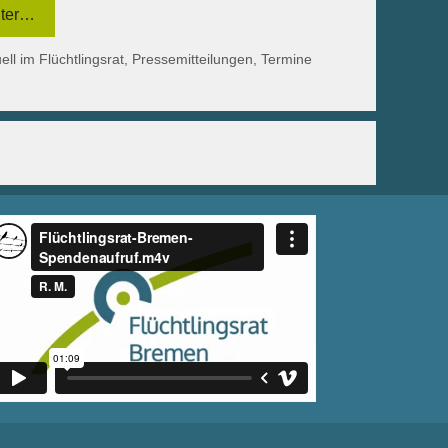
ter…
egorien
ell im Flüchtlingsrat
,
Pressemitteilungen
,
Termine