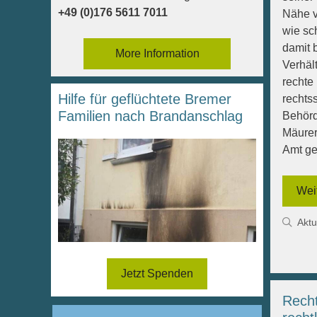
+49 (0)176 5611 7011
Nähe v
wie sc
damit 
More Information
Verhäl
rechte 
Hilfe für geflüchtete Bremer
rechtss
Familien nach Brandanschlag
Behörd
Mäurer
Amt ge
Wei
Kate
Aktu
Jetzt Spenden
Recht