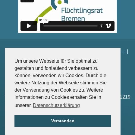
Impressum
|
Datenschutz
|
Kontakt
|
Spenden
|
Sitemap
|
Weiterführende Links
Um unsere Webseite für Sie optimal zu
gestalten und fortlaufend verbessern zu
können, verwenden wir Cookies. Durch die
weitere Nutzung der Webseite stimmen Sie
Sankt-Jürgen-Str. 102, 28203 Bremen
der Verwendung von Cookies zu. Weitere
Tel: +49 – (0)421-4166 1218 | Fax: +49 – (0)421-4166 1219
Informationen zu Cookies erhalten Sie in
Mail: info(at)fluechtlingsrat-bremen.de
unserer
Datenschutzerklärung
© 2026 Flüchtlingsrat Bremen
Verstanden