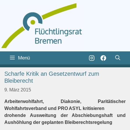
Zum
Inhalt
Zum
Menü
springen
Inhalt
springen
Scharfe Kritik an Gesetzentwurf zum
Bleiberecht
9. März 2015
Arbeiterwohlfahrt, Diakonie, Paritätischer
Wohlfahrtsverband und PRO ASYL kritisieren
drohende Ausweitung der Abschiebungshaft und
Aushöhlung der geplanten Bleiberechtsregelung