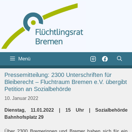
Zum
Inhalt
Zum
Menü
springen
Inhalt
springen
Pressemitteilung: 2300 Unterschriften für
Bleiberecht – Fluchtraum Bremen e.V. übergibt
Petition an Sozialbehörde
10. Januar 2022
Dienstag, 11.01.2022 | 15 Uhr | Sozialbehörde
Bahnhofsplatz 29
Über 2300
Bremerinnen und Breme
r
haben sich für ein