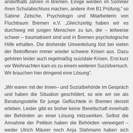
anderthalb Jahren in Bremen. Einige werden im
Sommer
ihren Schulabschluss machen, andere ihre B1 Prüfung.“ so
Sabine Zetsche, Psychologin und
Mitar
beiterin von
Fluchtraum Bremen e.V. „Gleichzeitig haben wir es
durchweg mit jungen Menschen
zu tun, die
–
teilweise
schwer
–
traumatisiert sind und in Bremen psychologische
Hilfe erhalten. Die
drohende Umverteilung löst bei vielen
der Betroffenen immer wie
der schwere Krisen aus. Dazu
gehören
leider auch regelmäßig suizidale Krisen. Erst kurz
vor Weihnachten kam es zu einem weiteren
Suizidversuch.
Wir brauchen hier dringend eine Lösung“.
„Wir waren mit der Innen
–
und Sozialbehörde im Gespräch
und haben die
Situation geschildert, so wie
wir sie
als
Beratungsstelle
für junge Geflüchtete in Bremen derzeit
erleben. Leider gibt es bisher keine
Bereitschaft innerhalb
der Behörden an einer Lösung mitzuwirken. Selbst die
Annahme der Petition
haben
die Behörden verweigert
–
weder Ulrich
Mäurer noch Anja Stahmann haben sich