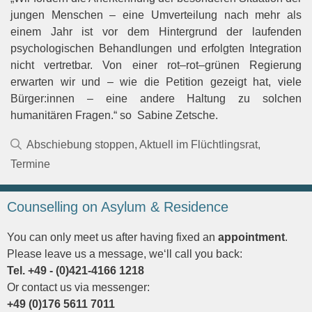
j
ungen Menschen
–
eine Umverteilung
nach mehr als
einem Jahr ist vor dem Hintergrund der laufenden
psychologischen Behandlungen und
erfolgten Integration
nicht vertretbar. Von einer rot
–
rot
–
grünen Regierung
erwarten wir und
–
wie die
Petition gezeigt hat, viele
Bürger:innen
–
eine andere Haltung zu solchen
humanitären Fragen
.
“ so
Sabine Zetsche.
Kategorien
Abschiebung stoppen
,
Aktuell im Flüchtlingsrat
,
Termine
Counselling on Asylum & Residence
You can only meet us after having fixed an
appointment
.
Please leave us a message, we‘ll call you back:
Tel. +49 - (0)421-4166 1218
Or contact us via messenger:
+49 (0)176 5611 7011