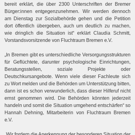
bereit erklärt,
die über 2300 Unterschriften der Bremer
Bürger:innen entgegenzunehmen. Wir werden dennoch
am
Dienstag zur Sozialbehörde gehen und die Petition
dort öffentlich überg
eben, auch um deutlich zu
machen,
wie dringlich die Situation ist“ erklärt Claudia Schmitt,
Vorstandsvorsitzende von Fluchtraum
Bremen e.V.
„In Bremen gibt es unterschiedliche Versorgungsstrukturen
für Geflüchtete, darunter psychologische
Einrichtungen,
Beratungsstellen,
soziale
Projekte
oder
Deutschkursangebote.
Wenn
viele
dieser
Fachleute sich
zu Wort melden und die Behörden um Unterstützung bitten,
dann ist es schon
verwunderlich, dass dieser Hilferuf nicht
ernst genommen wird. Die Behörden könnten jed
erzeit
handeln und somit die Situation umgehend entschärfen“ so
Hannah Dehning, Mitarbeiterin von
Fluchtraum Bremen
e.V.
„Wir fordern die Anerkennung der besonderen
Situation
der