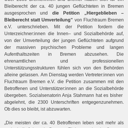
Bleiberecht der ca. 40 jungen Geflüchteten in
Bremen
ausgesprochen und
die Petition „Hiergeblieben
–
Bleiberecht statt Umverteilung“
von Fluchtraum
Bremen
e.V.
unterschrieben.
Mit
der
Petition
fordern
die
Unterzeichner:innen
die
Innen
–
und
Sozialbehörde auf,
von der Umverteilung der jungen Geflüchteten aufgrund
der massiven psychischen
Probleme und langen
Aufenthaltszeiten in Bremen abzusehen. Die
ehrenamtlichen und professionellen
Unterstützungsstrukturen
fühlen
sich
von
den
Behörden
al
leine
gelassen.
Am
Dienstag
werden
Vertreter:innen
von
Fluchtraum
Bremen
e.V.
die
Petition
zusammen
mit
den
Betroffenen
und
Unterstützer:innen an die Sozialbehörde
übergeben. Sozialsenatorin Anja Stahmann hat es bisher
abgelehnt
,
die 2300 Unterschriften en
tgegenzunehmen.
Ob dies so bleibt, ist abzuwarten.
„Die meisten der ca. 40 Betroffenen leben seit mehr als