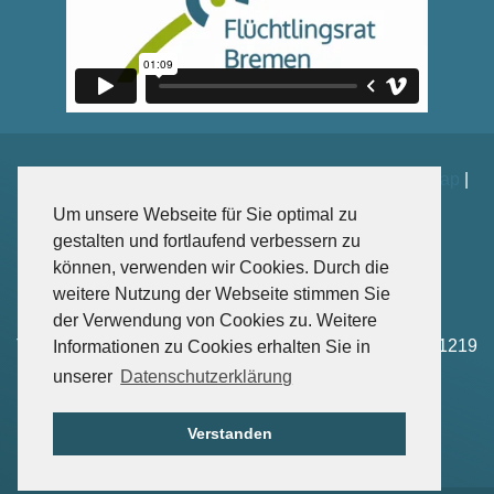
Impressum
|
Datenschutz
|
Kontakt
|
Spenden
|
Sitemap
|
Weiterführende Links
Um unsere Webseite für Sie optimal zu
gestalten und fortlaufend verbessern zu
können, verwenden wir Cookies. Durch die
weitere Nutzung der Webseite stimmen Sie
Sankt-Jürgen-Str. 102, 28203 Bremen
der Verwendung von Cookies zu. Weitere
Tel: +49 – (0)421-4166 1218 | Fax: +49 – (0)421-4166 1219
Informationen zu Cookies erhalten Sie in
Mail: info(at)fluechtlingsrat-bremen.de
unserer
Datenschutzerklärung
© 2026 Flüchtlingsrat Bremen
Verstanden