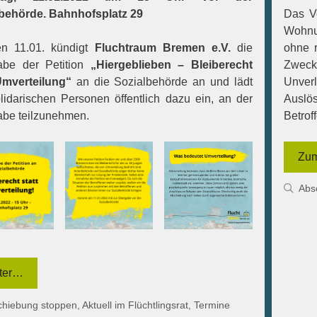
behörde. Bahnhofsplatz 29
Das Ve
Wohnu
en 11.01. kündigt
Fluchtraum Bremen e.V.
die
ohne r
abe der Petition
„Hiergeblieben – Bleiberecht
Zweck
Umverteilung“
an die Sozialbehörde an und lädt
Unverl
olidarischen Personen öffentlich dazu ein, an der
Auslö
be teilzunehmen.
Betrof
Zum
Kat
Abs
ter…
gorien
chiebung stoppen
,
Aktuell im Flüchtlingsrat
,
Termine