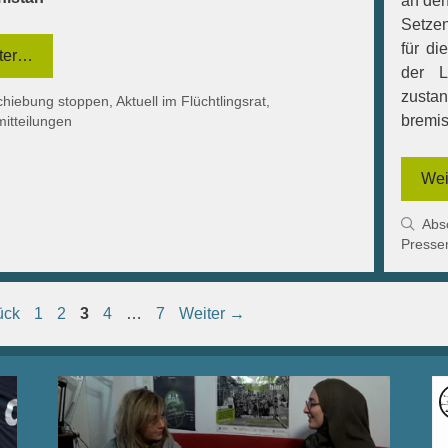
an den
Setzen
für di
ter…
der L
zust
gorien
chiebung stoppen
,
Aktuell im Flüchtlingsrat
,
bremis
itteilungen
Wei
Kat
Abs
Presse
Seite
Seite
Seite
Seite
Seite
ück
1
2
3
4
…
7
Weiter
→