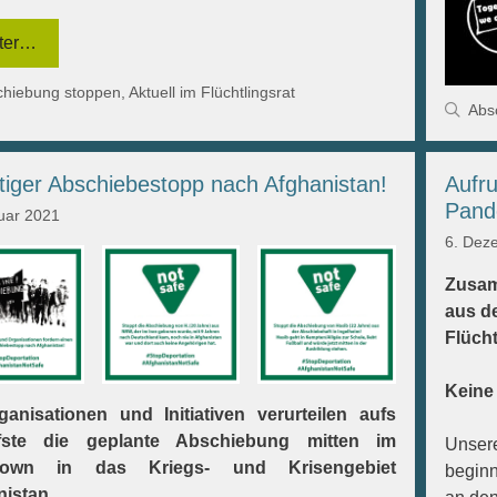
ter…
gorien
chiebung stoppen
,
Aktuell im Flüchtlingsrat
Kat
Abs
tiger Abschiebestopp nach Afghanistan!
Aufr
Pand
uar 2021
6. Dez
Zusam
aus d
Flüch
Keine
anisationen und Initiativen verurteilen aufs
fste die geplante Abschiebung mitten im
Unser
down in das Kriegs- und Krisengebiet
begin
nistan