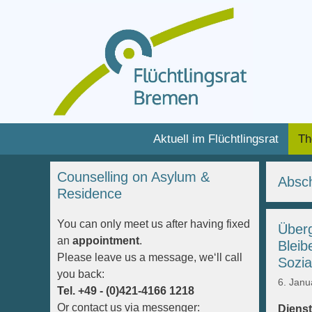
Zum
Inhalt
Zum
Aktuell im Flüchtlingsrat
Th
springen
Inhalt
springen
Counselling on Asylum &
Absc
Residence
You can only meet us after having fixed
Überg
an
appointment
.
Bleib
Please leave us a message, we‘ll call
Sozia
you back:
6. Janu
Tel. +49 - (0)421-4166 1218
Or contact us via messenger:
Dien