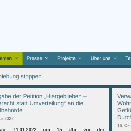
emen
Presse
Projekte
Über uns
Te
hiebung stoppen
abe der Petition „Hiergeblieben –
Verwa
erecht statt Umverteilung“ an die
Wohn
lbehörde
Gefl
Durc
ar 2022
16. Ok
stag, 11.01.2022 um 15 Uhr vor der