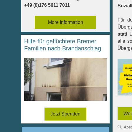
+49 (0)176 5611 7011
Sozial
Für d
More Information
Überg
statt 
Hilfe für geflüchtete Bremer
alle s
Familien nach Brandanschlag
Überga
Wei
Jetzt Spenden
Kate
Abs