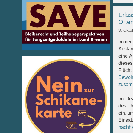
Erlas
Orten
3. Okto
Immer
Auslän
eine A
diese
Flüc
Bewo
zusamm
Im Dez
des Un
ein, u
Einsat
nachha