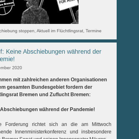
egorien
chiebung stoppen
,
Aktuell im Flüchtlingsrat
,
Termine
uf: Keine Abschiebungen während der
emie!
ember 2020
men mit zahlreichen anderen Organisationen
em gesamten Bundesgebiet fordern der
tlingsrat Bremen und Zuflucht Bremen:
 Abschiebungen während der Pandemie!
e Forderung richtet sich an die am Mittwoch
nende Innenministerkonferenz und insbesondere