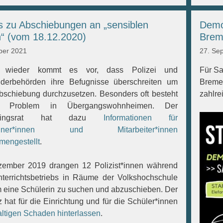
s zu Abschiebungen an „sensiblen
Demo
“ (vom 18.12.2020)
Brem
ber 2021
27. Se
 wieder kommt es vor, dass Polizei und
Für Sa
derbehörden ihre Befugnisse überschreiten um
Bremen
bschiebung durchzusetzen. Besonders oft besteht
zahlre
s Problem in Übergangswohnheimen. Der
htlingsrat hat dazu
Informationen für
hner*innen und Mitarbeiter*innen
engestellt
.
ember 2019 drangen 12 Polizist*innen während
terrichtsbetriebs in Räume der Volkshochschule
m eine Schülerin zu suchen und abzuschieben. Der
z hat für die Einrichtung und für die Schüler*innen
ltigen Schaden hinterlassen
.