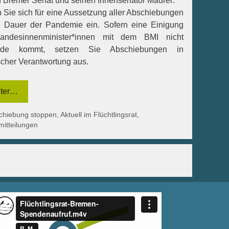
 Bremer Senat und seinen Innensenator Mäurer:
 Sie sich für eine Aussetzung aller Abschiebungen
e Dauer der Pandemie ein. Sofern eine Einigung
andesinnenminister*innen mit dem BMI nicht
ande kommt, setzen Sie Abschiebungen in
cher Verantwortung aus.
ter…
egorien
chiebung stoppen
,
Aktuell im Flüchtlingsrat
,
mitteilungen