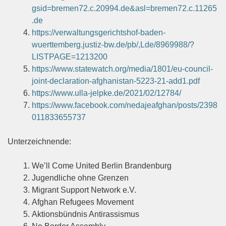
gsid=bremen72.c.20994.de&asl=bremen72.c.11265
.de
https://verwaltungsgerichtshof-baden-
wuerttemberg.justiz-bw.de/pb/,Lde/8969988/?
LISTPAGE=1213200
https://www.statewatch.org/media/1801/eu-council-
joint-declaration-afghanistan-5223-21-add1.pdf
https://www.ulla-jelpke.de/2021/02/12784/
https://www.facebook.com/nedajeafghan/posts/2398
011833655737
Unterzeichnende:
We’ll Come United Berlin Brandenburg
Jugendliche ohne Grenzen
Migrant Support Network e.V.
Afghan Refugees Movement
Aktionsbündnis Antirassismus