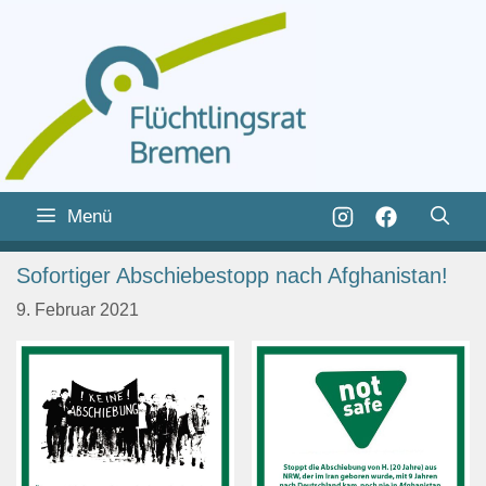
Zum
Inhalt
Zum
Menü
springen
Inhalt
springen
Sofortiger Abschiebestopp nach Afghanistan!
9. Februar 2021