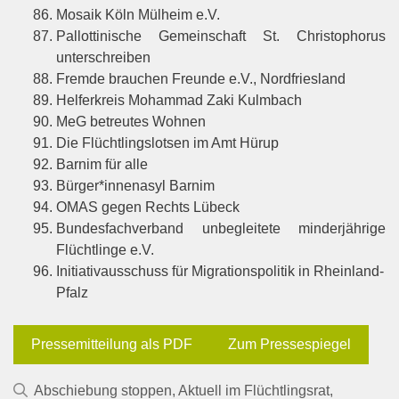
Mosaik Köln Mülheim e.V.
Pallottinische Gemeinschaft St. Christophorus
unterschreiben
Fremde brauchen Freunde e.V., Nordfriesland
Helferkreis Mohammad Zaki Kulmbach
MeG betreutes Wohnen
Die Flüchtlingslotsen im Amt Hürup
Barnim für alle
Bürger*innenasyl Barnim
OMAS gegen Rechts Lübeck
Bundesfachverband unbegleitete minderjährige
Flüchtlinge e.V.
Initiativausschuss für Migrationspolitik in Rheinland-
Pfalz
Pressemitteilung als PDF
Zum Pressespiegel
Kategorien
Abschiebung stoppen
,
Aktuell im Flüchtlingsrat
,