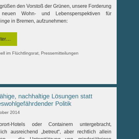
grüßen den Vorstoß der Grünen, unsere Forderung
 neuen Wohn- und Lebensperspektiven für
linge in Bremen, aufzunehmen:
ter…
egorien
ell im Flüchtlingsrat
,
Pressemitteilungen
ähige, nachhaltige Lösungen statt
swohlgefährdender Politik
tober 2014
rort-Hotels oder Containern untergebracht,
ich ausreichend „betreut“, aber rechtlich allein