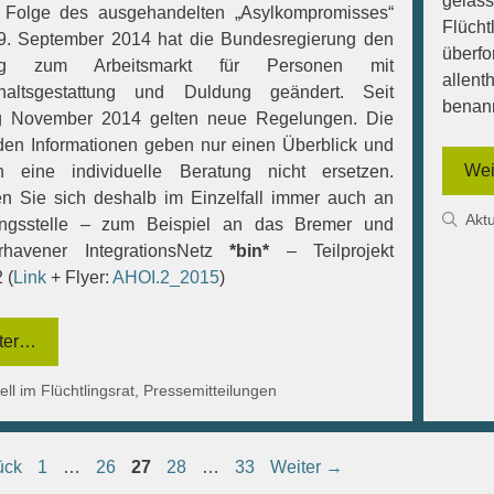
gelas
 Folge des ausgehandelten „Asylkompromisses“
Flüch
. September 2014 hat die Bundesregierung den
überf
ng zum Arbeitsmarkt für Personen mit
allent
thaltsgestattung und Duldung geändert. Seit
benann
g November 2014 gelten neue Regelungen. Die
den Informationen geben nur einen Überblick und
Wei
n eine individuelle Beratung nicht ersetzen.
 Sie sich deshalb im Einzelfall immer auch an
Kat
Aktu
ungsstelle – zum Beispiel an das Bremer und
rhavener IntegrationsNetz
*bin*
– Teilprojekt
 (
Link
+ Flyer:
AHOI.2_2015
)
ter…
gorien
ell im Flüchtlingsrat
,
Pressemitteilungen
Seite
Seite
Seite
Seite
Seite
ück
1
…
26
27
28
…
33
Weiter
→