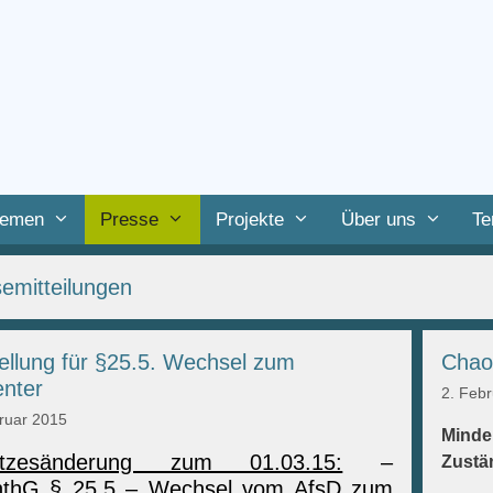
emen
Presse
Projekte
Über uns
Te
emitteilungen
llung für §25.5. Wechsel zum
Chao
nter
2. Feb
ruar 2015
Minde
tzesänderung zum 01.03.15:
–
Zustä
nthG § 25.5 – Wechsel vom AfsD zum