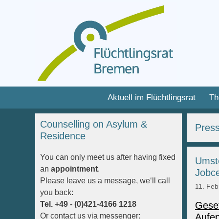
Zum
Inhalt
Zum
Aktuell im Flüchtlingsrat
Th
springen
Inhalt
springen
Counselling on Asylum &
Press
Residence
You can only meet us after having fixed
Umste
an
appointment
.
Jobce
Please leave us a message, we‘ll call
11. Feb
you back:
Gese
Tel. +49 - (0)421-4166 1218
Aufe
Or contact us via messenger: