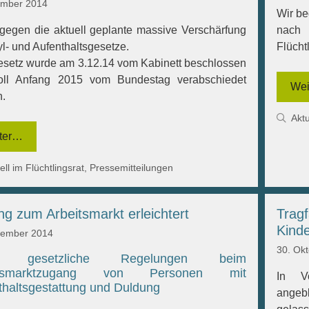
ember 2014
Wir be
 gegen die aktuell geplante massive Verschärfung
nach
yl- und Aufenthaltsgesetze.
Flücht
setz wurde am 3.12.14 vom Kabinett beschlossen
oll Anfang 2015 vom Bundestag verabschiedet
Wei
.
Kat
Aktu
ter…
gorien
ell im Flüchtlingsrat
,
Pressemitteilungen
g zum Arbeitsmarkt erleichtert
Tragf
Kinde
vember 2014
30. Ok
e gesetzliche Regelungen beim
itsmarktzugang von Personen mit
In Vo
thaltsgestattung und Duldung
angebl