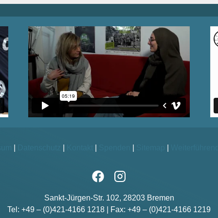
sum
|
Datenschutz
|
Kontakt
|
Spenden
|
Sitemap
|
Weiterführen
Sankt-Jürgen-Str. 102, 28203 Bremen
Tel: +49 – (0)421-4166 1218 | Fax: +49 – (0)421-4166 1219