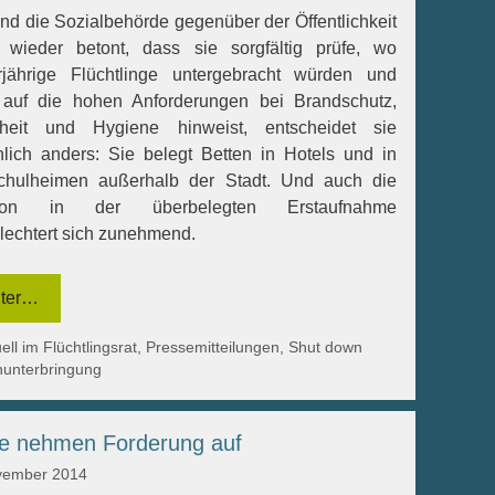
d die Sozialbehörde gegenüber der Öffentlichkeit
 wieder betont, dass sie sorgfältig prüfe, wo
rjährige Flüchtlinge untergebracht würden und
 auf die hohen Anforderungen bei Brandschutz,
rheit und Hygiene hinweist, entscheidet sie
hlich anders: Sie belegt Betten in Hotels und in
chulheimen außerhalb der Stadt. Und auch die
ation in der überbelegten Erstaufnahme
lechtert sich zunehmend.
ter…
egorien
ell im Flüchtlingsrat
,
Pressemitteilungen
,
Shut down
unterbringung
e nehmen Forderung auf
vember 2014