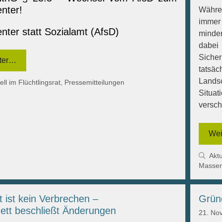
nter!
Währen
immer
nter statt Sozialamt (AfsD)
minde
dabei
Siche
ter…
tatsäc
Lands
gorien
ell im Flüchtlingsrat
,
Pressemitteilungen
Situ
versch
Wei
Kat
Aktu
Massen
t ist kein Verbrechen –
Grün
ett beschließt Änderungen
21. No