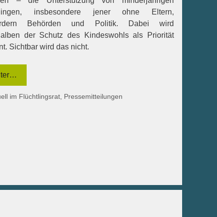
sen – die Unterstützung von minderjährigen
tlingen, insbesondere jener ohne Eltern,
ordern Behörden und Politik. Dabei wird
halben der Schutz des Kindeswohls als Priorität
t. Sichtbar wird das nicht.
ter…
egorien
ell im Flüchtlingsrat
,
Pressemitteilungen