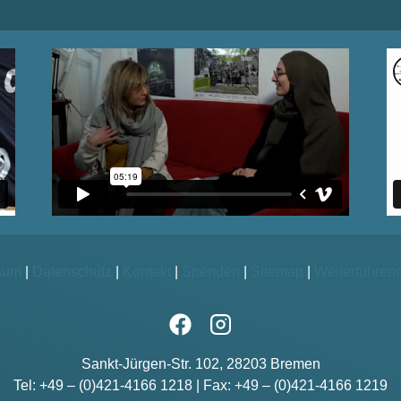
sum
|
Datenschutz
|
Kontakt
|
Spenden
|
Sitemap
|
Weiterführen
Sankt-Jürgen-Str. 102, 28203 Bremen
Tel: +49 – (0)421-4166 1218 | Fax: +49 – (0)421-4166 1219