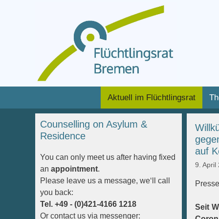
Zum
Inhalt
Zum
Aktuell im Flüchtlingsrat
Th
springen
Inhalt
springen
Counselling on Asylum &
Willk
Residence
gegen
auf K
You can only meet us after having fixed
9. April
an
appointment
.
Please leave us a message, we‘ll call
Presse
you back:
Tel. +49 - (0)421-4166 1218
Seit W
Or contact us via messenger:
Corona