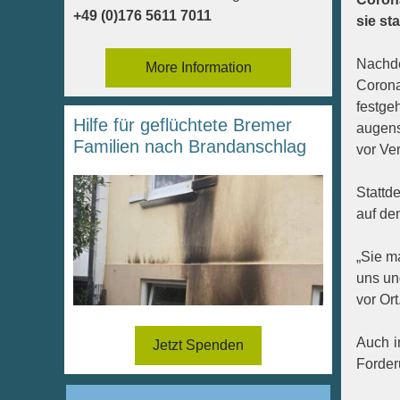
+49 (0)176 5611 7011
sie st
Nachde
More Information
Corona
festg
Hilfe für geflüchtete Bremer
augens
Familien nach Brandanschlag
vor Ve
Stattd
auf dem
„Sie m
uns un
vor Ort
Auch i
Jetzt Spenden
Forder