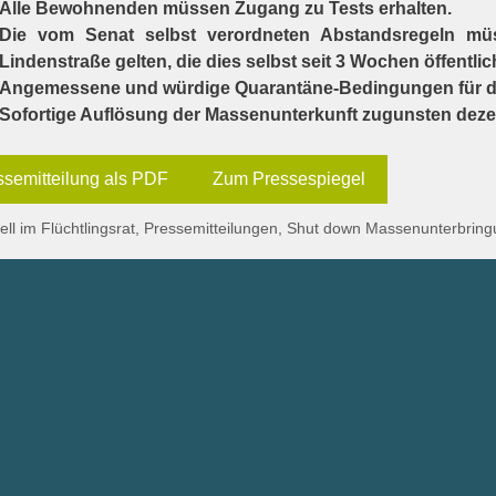
Alle Bewohnenden müssen Zugang zu Tests erhalten.
Die vom Senat selbst verordneten Abstandsregeln mü
Lindenstraße gelten, die dies selbst seit 3 Wochen öffentlic
Angemessene und würdige Quarantäne-Bedingungen für die
Sofortige Auflösung der Massenunterkunft zugunsten dezen
ssemitteilung als PDF
Zum Pressespiegel
gorien
ell im Flüchtlingsrat
,
Pressemitteilungen
,
Shut down Massenunterbring