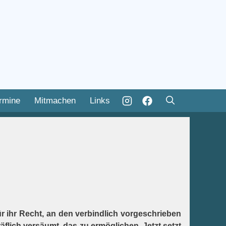
rmine
Mitmachen
Links
 ihr Recht, an den verbindlich vorgeschrieben
flich versäumt, das zu ermöglichen. Jetzt setzt