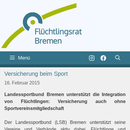
Zum
Inhalt
Zum
Menü
springen
Inhalt
springen
Versicherung beim Sport
16. Februar 2015
Landessportbund Bremen unterstützt die Integration
von Flüchtlingen: Versicherung auch ohne
Sportvereinsmitgliedschaft
Der Landessportbund (LSB) Bremen unterstützt seine
Vereine und Verbände aktiv dabei, Flüchtlinge und