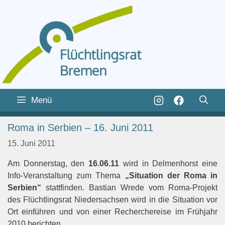
Zum
Inhalt
Zum
Menü
springen
Inhalt
springen
Roma in Serbien – 16. Juni 2011
15. Juni 2011
Am Donnerstag, den
16.06.11
wird in Delmenhorst eine
Info-Veranstaltung zum Thema
„Situation der Roma in
Serbien“
stattfinden. Bastian Wrede vom Roma-Projekt
des Flüchtlingsrat Niedersachsen wird in die Situation vor
Ort einführen und von einer Recherchereise im Frühjahr
2010 berichten.