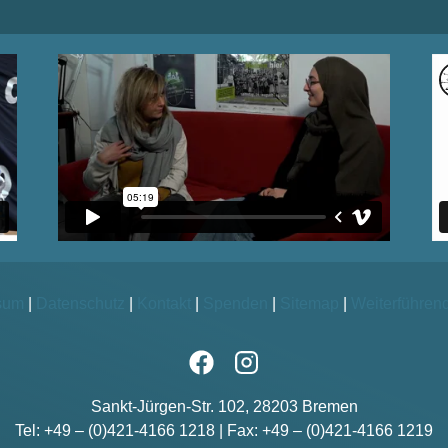
sum
|
Datenschutz
|
Kontakt
|
Spenden
|
Sitemap
|
Weiterführen
Sankt-Jürgen-Str. 102, 28203 Bremen
Tel: +49 – (0)421-4166 1218 | Fax: +49 – (0)421-4166 1219