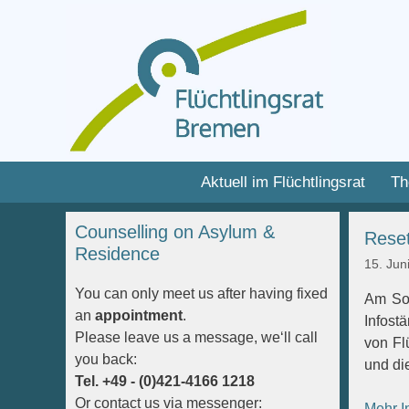
Zum
Inhalt
Zum
Aktuell im Flüchtlingsrat
Th
springen
Inhalt
springen
Counselling on Asylum &
Reset
Residence
15. Jun
You can only meet us after having fixed
Am So
an
appointment
.
Infost
Please leave us a message, we‘ll call
von Fl
you back:
und di
Tel. +49 - (0)421-4166 1218
Or contact us via messenger:
Mehr I