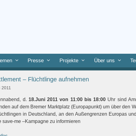
emen
Presse
Projekte
Über uns
Te
tlement – Flüchtlinge aufnehmen
i 2011
nnabend, d.
18.Juni 2011 von 11:00 bis 18:00
Uhr sind Amn
änden auf dem Bremer Marktplatz (Europapunkt) um über den Wel
üchtlingen in Deutschland, an den Außengrenzen Europas u
e save-me –Kampagne zu informieren
nfos