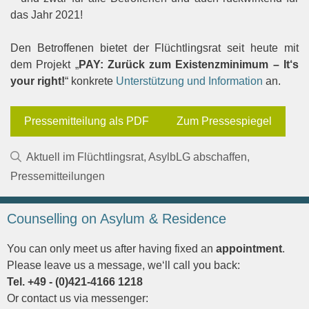
das Jahr 2021!
Den Betroffenen bietet der Flüchtlingsrat seit heute mit
dem Projekt „
PAY: Zurück zum Existenzminimum –
It‘s
your right!
“ konkrete
Unterstützung und Information
an.
Pressemitteilung als PDF
Zum Pressespiegel
Kategorien
Aktuell im Flüchtlingsrat
,
AsylbLG abschaffen
,
Pressemitteilungen
Counselling on Asylum & Residence
You can only meet us after having fixed an
appointment
.
Please leave us a message, we‘ll call you back:
Tel. +49 - (0)421-4166 1218
Or contact us via messenger: