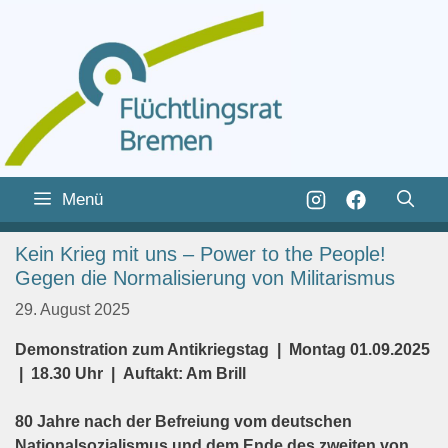
Zum
Inhalt
Zum
Menü
springen
Inhalt
springen
Kein Krieg mit uns – Power to the People!
Gegen die Normalisierung von Militarismus
29. August 2025
Demonstration zum Antikriegstag | Montag 01.09.2025
| 18.30 Uhr | Auftakt: Am Brill
80 Jahre nach der Befreiung vom deutschen
Nationalsozialismus und dem Ende des zweiten von