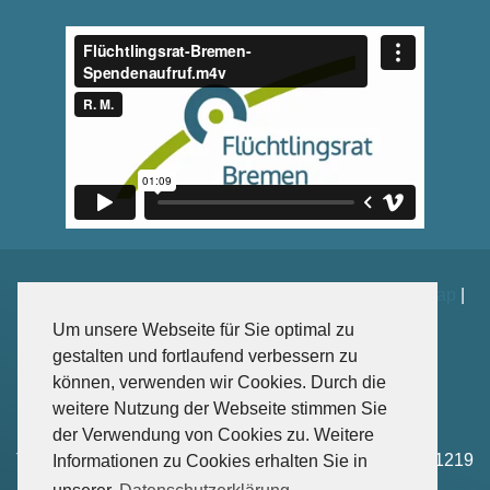
Impressum
|
Datenschutz
|
Kontakt
|
Spenden
|
Sitemap
|
Weiterführende Links
Um unsere Webseite für Sie optimal zu
gestalten und fortlaufend verbessern zu
können, verwenden wir Cookies. Durch die
weitere Nutzung der Webseite stimmen Sie
Sankt-Jürgen-Str. 102, 28203 Bremen
der Verwendung von Cookies zu. Weitere
Tel: +49 – (0)421-4166 1218 | Fax: +49 – (0)421-4166 1219
Informationen zu Cookies erhalten Sie in
Mail: info(at)fluechtlingsrat-bremen.de