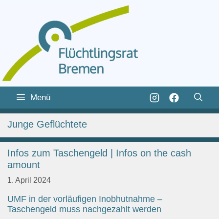
Zum
Inhalt
Zum
Menü
springen
Inhalt
springen
Junge Geflüchtete
Infos zum Taschengeld | Infos on the cash
amount
1. April 2024
UMF in der vorläufigen Inobhutnahme –
Taschengeld muss nachgezahlt werden