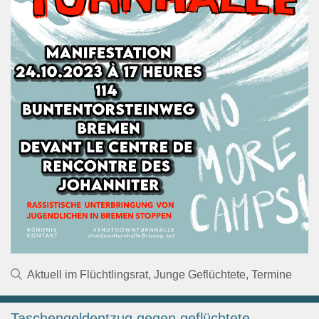
Kategorien
Aktuell im Flüchtlingsrat
,
Junge Geflüchtete
,
Termine
Taschengeldentzug gegen geflüchtete