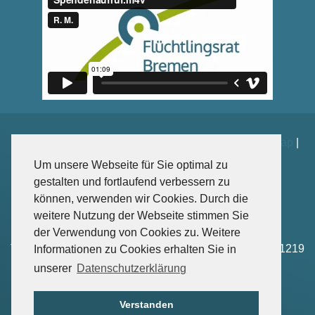
Impressum
|
Datenschutz
|
Kontakt
|
Spenden
|
Sitemap
|
Weiterführende Links
Um unsere Webseite für Sie optimal zu
gestalten und fortlaufend verbessern zu
können, verwenden wir Cookies. Durch die
weitere Nutzung der Webseite stimmen Sie
Sankt-Jürgen-Str. 102, 28203 Bremen
der Verwendung von Cookies zu. Weitere
Tel: +49 – (0)421-4166 1218 | Fax: +49 – (0)421-4166 1219
Informationen zu Cookies erhalten Sie in
Mail: info(at)fluechtlingsrat-bremen.de
unserer
Datenschutzerklärung
© 2026 Flüchtlingsrat Bremen
Verstanden