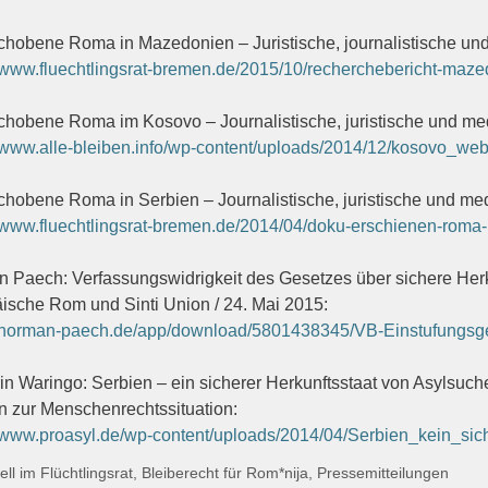
hobene Roma in Mazedonien – Juristische, journalistische un
//www.fluechtlingsrat-bremen.de/2015/10/recherchebericht-maz
hobene Roma im Kosovo – Journalistische, juristische und me
//www.alle-bleiben.info/wp-content/uploads/2014/12/kosovo_web
hobene Roma in Serbien – Journalistische, juristische und me
//www.fluechtlingsrat-bremen.de/2014/04/doku-erschienen-roma-
 Paech: Verfassungswidrigkeit des Gesetzes über sichere Herku
ische Rom und Sinti Union / 24. Mai 2015:
//norman-paech.de/app/download/5801438345/VB-Einstufungsges
rin Waringo: Serbien – ein sicherer Herkunftsstaat von Asylsu
n zur Menschenrechtssituation:
//www.proasyl.de/wp-content/uploads/2014/04/Serbien_kein_sich
gorien
ell im Flüchtlingsrat
,
Bleiberecht für Rom*nija
,
Pressemitteilungen