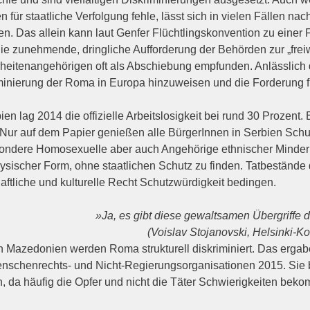
 für staatliche Verfolgung fehle, lässt sich in vielen Fällen na
en. Das allein kann laut Genfer Flüchtlingskonvention zu einer
ie zunehmende, dringliche Aufforderung der Behörden zur „freiw
heitenangehörigen oft als Abschiebung empfunden. Anlässlich
minierung der Roma in Europa hinzuweisen und die Forderung fü
ien lag 2014 die offizielle Arbeitslosigkeit bei rund 30 Prozent.
 Nur auf dem Papier genießen alle BürgerInnen in Serbien Schut
ondere Homosexuelle aber auch Angehörige ethnischer Minderh
ysischer Form, ohne staatlichen Schutz zu finden. Tatbestände
haftliche und kulturelle Recht Schutzwürdigkeit bedingen.
»Ja, es gibt diese gewaltsamen Übergriffe
(Voislav Stojanovski,
Helsinki
-Ko
n Mazedonien werden Roma strukturell diskriminiert. Das erga
nschenrechts- und Nicht-Regierungsorganisationen 2015. Sie best
, da häufig die Opfer und nicht die Täter Schwierigkeiten bek