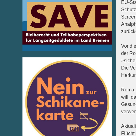
EU-Sta
Schutz
Screen
Analph
zurück
Vor di
der Ro
»siche
Die Ve
Herkun
Roma, 
will, 
Gesund
verwe
Aktual
Flüchtl