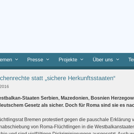
emen
Presse
Projekte
Über uns
Te
henrechte statt „sichere Herkunftsstaaten“
 2016
estbalkan-Staaten Serbien, Mazedonien, Bosnien Herzegow
eutschem Gesetz als sicher. Doch für Roma sind sie es nac
üchtlingsrat Bremen protestiert gegen die pauschale Erklärung 
abschiebung von Roma-Flüchtlingen in die Westbalkanstaaten.
chie und sind vielfältigen Diskriminierungen ausgesetzt. Auch 