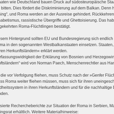
aten wie Deutschland bauen Druck auf südosteuropäische Staat
 bitten. Dies fördert die Diskriminierung auf dem Balkan. Den
ing“, und Roma werden an der Ausreise gehindert. Rückkehre
abetismus, rassistische Übergriffe und Ghettoisierung. Das ha
gekehrten Roma-Flüchtlingen bestätigt.
esem Hintergrund sollten EU und Bundesregierung sich endlich 
ma in den sogenannten Westbalkanstaaten einsetzen. Staaten, 
ren Herkunftsländern« erklärt werden.
rfassungswidrigkeit der Erklärung von Bosnien und Herzegowi
ftsländern“ wird von Norman Paech, Menschenrechtler aus Hamb
die vor Verfolgung fliehen, muss Schutz nach der »Genfer Flüch
dass Roma weiter fliehen müssen, muss sich für ihren uneinges
heitssystem in ihren Herkunftsländern und für die nachhaltige 
nden.
isierte Rechercheberichte zur Situation der Roma in Serbien,
ingsrat erhältlich. Weitere Materialhinweise: