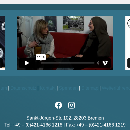
sum
|
Datenschutz
|
Kontakt
|
Spenden
|
Sitemap
|
Weiterführen
Sankt-Jürgen-Str. 102, 28203 Bremen
Tel: +49 – (0)421-4166 1218 | Fax: +49 – (0)421-4166 1219