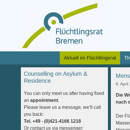
Zum
Inhalt
Zum
Aktuell im Flüchtlingsrat
Th
springen
Inhalt
springen
Counselling on Asylum &
Mensc
Residence
8. April
You can only meet us after having fixed
Die W
an
appointment
.
nach d
Please leave us a message, we‘ll call
you back:
Der Fl
Tel. +49 - (0)421-4166 1218
Massen
Or contact us via messenger:
Hierar