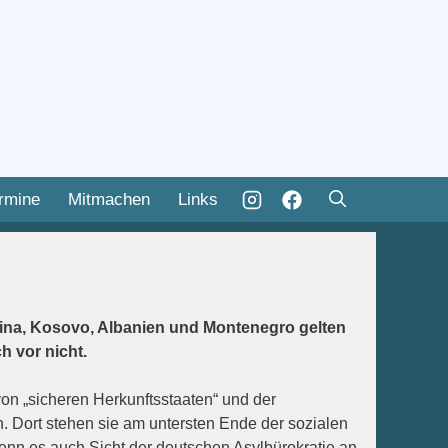
rmine
Mitmachen
Links
ina, Kosovo, Albanien und Montenegro gelten
h vor nicht.
von „sicheren Herkunftsstaaten“ und der
 Dort stehen sie am untersten Ende der sozialen
wenn es auch Sicht der deutschen Asylbürokratie an