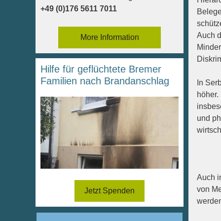
+49 (0)176 5611 7011
Belegen
schütz
Auch d
More Information
Minder
Diskri
Hilfe für geflüchtete Bremer
Familien nach Brandanschlag
In Serb
höher.
insbes
und ph
wirtsc
Auch i
von Me
Jetzt Spenden
werden