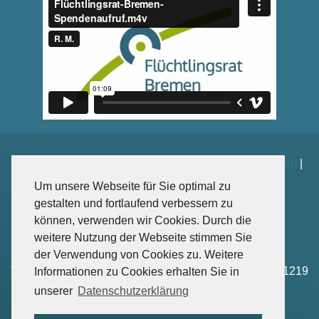
Impressum
|
Datenschutz
|
Kontakt
|
Spenden
|
Sitemap
|
Weiterführende Links
Um unsere Webseite für Sie optimal zu
gestalten und fortlaufend verbessern zu
können, verwenden wir Cookies. Durch die
weitere Nutzung der Webseite stimmen Sie
Sankt-Jürgen-Str. 102, 28203 Bremen
der Verwendung von Cookies zu. Weitere
Tel: +49 – (0)421-4166 1218 | Fax: +49 – (0)421-4166 1219
Informationen zu Cookies erhalten Sie in
Mail: info(at)fluechtlingsrat-bremen.de
unserer
Datenschutzerklärung