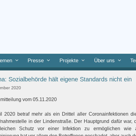
emen
Presse
Projekte
Über uns
Te
a: Sozialbehörde hält eigene Standards nicht ein
ember 2020
mitteilung vom 05.11.2020
il 2020 betraf mehr als ein Drittel aller Coronainfektionen
fnahmestelle in der Lindenstraße. Der Hauptgrund dafür war, d
leichen Schutz vor einer Infektion zu ermöglichen wie
minierung hat vor allem den Betroffenen geschadet, aber auch