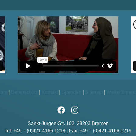
sum
|
Datenschutz
|
Kontakt
|
Spenden
|
Sitemap
|
Weiterführen
Sankt-Jürgen-Str. 102, 28203 Bremen
Tel: +49 – (0)421-4166 1218 | Fax: +49 – (0)421-4166 1219