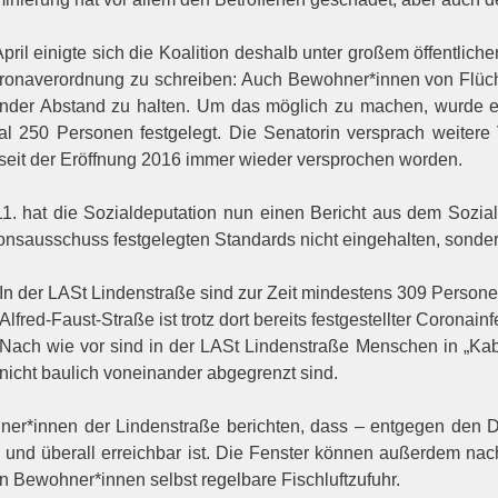
pril einigte sich die Koalition deshalb unter großem öffentliche
ronaverordnung zu schreiben: Auch Bewohner*innen von Flücht
nder Abstand zu halten. Um das möglich zu machen, wurde e
l 250 Personen festgelegt. Die Senatorin versprach weitere
seit der Eröffnung 2016 immer wieder versprochen worden.
1. hat die Sozialdeputation nun einen Bericht aus dem Sozial
ionsausschuss festgelegten Standards nicht eingehalten, sonde
In der LASt Lindenstraße sind zur Zeit mindestens 309 Persone
Alfred-Faust-Straße ist trotz dort bereits festgestellter Coronain
Nach wie vor sind in der LASt Lindenstraße Menschen in „Ka
nicht baulich voneinander abgegrenzt sind.
er*innen der Lindenstraße berichten, dass – entgegen den 
le und überall erreichbar ist. Die Fenster können außerdem nach
n Bewohner*innen selbst regelbare Fischluftzufuhr.