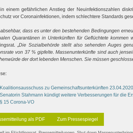
 in einem gefährlichen Anstieg der Neuinfektionszahlen diskri
chutz vor Coronainfektionen, indem schlechtere Standards ges
t absehbar, dass es unter den bestehenden Bedingungen erneu
alen Quarantänen in Unterkünften für Geflüchtete kommen w
ingsrat. „
Die Sozialbehörde stellt also sehenden Auges genau
ionsrate von 37 % gipfelte. Massenunterkünfte sind auch jense
enwürde der dort lebenden Menschen. Sie müssen geschloss
se:
Koalitionsausschuss zu Gemeinschaftsunterkünften 23.04.202
Senatorin Stahmann kündigt weitere Verbesserungen für die E
§ 15 Corona-VO
ssemitteilung als PDF
Zum Pressespiegel
gorien
ell im Flüchtlingsrat
,
Pressemitteilungen
,
Shut down Massenunterbring