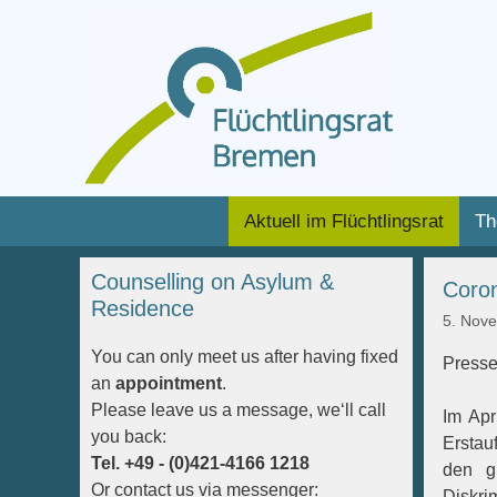
Zum
Inhalt
Zum
Aktuell im Flüchtlingsrat
Th
springen
Inhalt
springen
Counselling on Asylum &
Coron
Residence
5. Nov
You can only meet us after having fixed
Presse
an
appointment
.
Please leave us a message, we‘ll call
Im Apr
you back:
Erstau
Tel. +49 - (0)421-4166 1218
den g
Or contact us via messenger:
Diskri