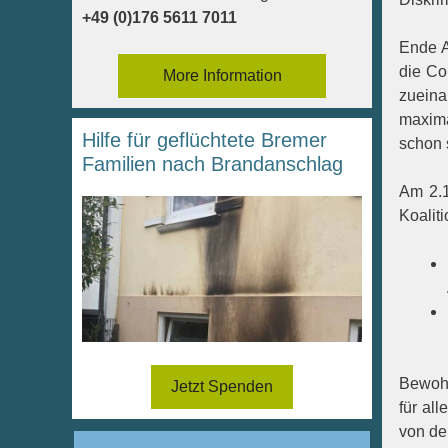
+49 (0)176 5611 7011
Ende A
die Co
More Information
zueina
maxima
Hilfe für geflüchtete Bremer
schon 
Familien nach Brandanschlag
Am 2.1
Koalit
Bewohn
Jetzt Spenden
für al
von de