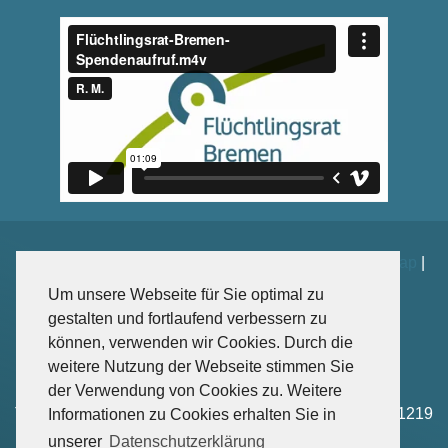
Impressum
|
Datenschutz
|
Kontakt
|
Spenden
|
Sitemap
|
Weiterführende Links
Um unsere Webseite für Sie optimal zu
gestalten und fortlaufend verbessern zu
können, verwenden wir Cookies. Durch die
weitere Nutzung der Webseite stimmen Sie
Sankt-Jürgen-Str. 102, 28203 Bremen
der Verwendung von Cookies zu. Weitere
Tel: +49 – (0)421-4166 1218 | Fax: +49 – (0)421-4166 1219
Informationen zu Cookies erhalten Sie in
Mail: info(at)fluechtlingsrat-bremen.de
unserer
Datenschutzerklärung