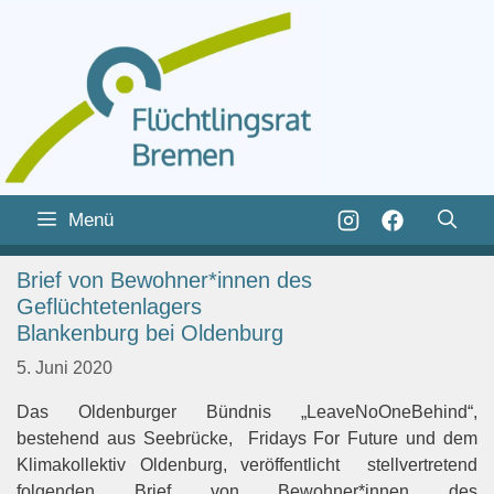
Zum
Inhalt
Zum
Menü
springen
Inhalt
springen
Brief von Bewohner*innen des
Geflüchtetenlagers
Blankenburg bei Oldenburg
5. Juni 2020
Das Oldenburger Bündnis „LeaveNoOneBehind“,
bestehend aus Seebrücke, Fridays For Future und dem
Klimakollektiv Oldenburg, veröffentlicht stellvertretend
folgenden Brief von Bewohner*innen des